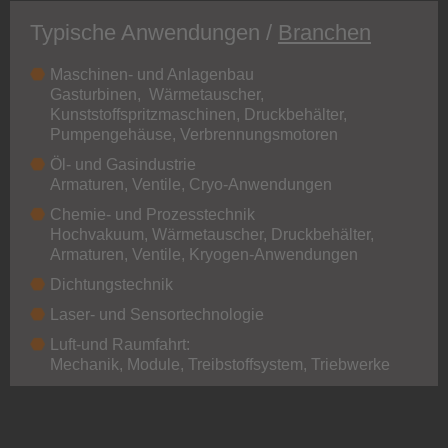
Typische Anwendungen /
Branchen
Maschinen- und Anlagenbau
Gasturbinen,
Wärmetauscher,
Kunststoffspritzmaschinen, Druckbehälter,
Pumpengehäuse, Verbrennungsmotoren
Öl- und Gasindustrie
Armaturen, Ventile, Cryo-Anwendungen
Chemie- und Prozesstechnik
Hochvakuum, Wärmetauscher, Druckbehälter,
Armaturen, Ventile, Kryogen-Anwendungen
Dichtungstechnik
Laser- und Sensortechnologie
Luft-und Raumfahrt:
Mechanik, Module, Treibstoffsystem, Triebwerke