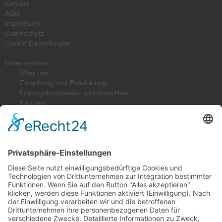
Kontakt
AGB
Impressum
Datenschutz
Cookie Einstellungen
Unternehmen
Über uns
Forschung und Entwicklung
Lösungskompetenz und KnowHow
Karriere
Qualität
Downloads
Lösungen
Federelastische Kunststoffdichtungen
Elastische Metalldichtungen
Wellendichtungen
Konstruktionsteile
Branchen
Maschinen- und Anlagenbau