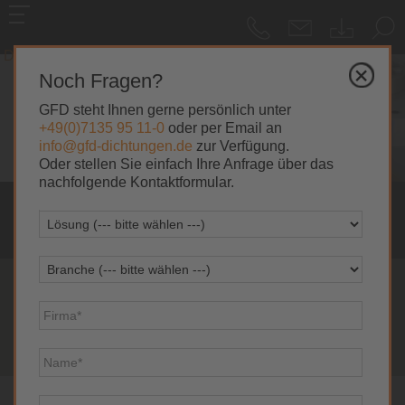
DE
|
EN
Noch Fragen?
GFD steht Ihnen gerne persönlich unter
+49(0)7135 95 11-0
oder per Email an
info@gfd-dichtungen.de
zur Verfügung.
Oder stellen Sie einfach Ihre Anfrage über das
nachfolgende Kontaktformular.
MIT 40 JAHREN ERFAHRUNG
IHRE LÖSUNG
IHR PARTNER
SEIT 1983
WIR UNTERSTÜTZEN SIE
IHR ANSPRECHPARTNER NR.1 IN DER
SICHERHEIT UND QUALITÄT
FÜR HERAUSFORDERNDE
SPEZIALDICHTUNGEN
IN JEDER HOCHDRUCKSITUATION!
DICHTUNGSANWENDUNGEN
DICHTUNGSTECHNIK
Federelastische
Elastische
Kunststoffdichtungen
Metalldichtungen
Wellendichtungen
Konstruktionsteile