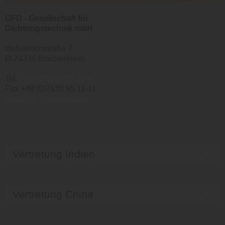
GFD -
Gesellschaft für
Dichtungstechnik mbH
Hofwiesenstraße 7
D-74336 Brackenheim
Tel.
+49 (0)7135 95 11-0
Fax +49 (0)7135 95 11-11
info@gfd-dichtungen.de
Vertretung Indien
Vertretung China