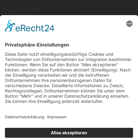
Forschung und Entwicklung
Lösungskompetenz und KnowHow
Karriere
Qualität
Downloads
Lösungen
Federelastische Kunststoffdichtungen
Elastische Metalldichtungen
Wellendichtungen
Konstruktionsteile
Branchen
Maschinen- und Anlagenbau
Öl & Gas
Medizin- & Lebensmitteltechnik, Pharma
Dichtungstechnik
Chemie- & Prozesstechnik
Laser- & Sensortechnik
Luft- und Raumfahrt