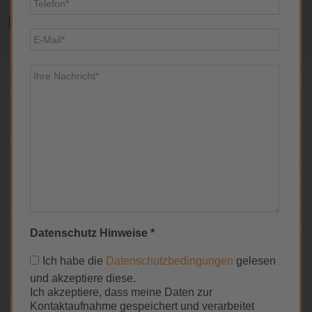
Kontakt
Wir benötigen Ihre Zustimmung,
um den Google Maps-Service zu
laden!
Wir verwenden einen Service eines
Drittanbieters, um Karteninhalte einzubetten.
Dieser Service kann Daten zu Ihren Aktivitäten
sammeln. Bitte lesen Sie die Details durch und
stimmen Sie der Nutzung des Service zu, um
Datenschutz Hinweise *
diese Karte anzuzeigen.
Ich habe die
Datenschutzbedingungen
gelesen
und akzeptiere diese.
Mehr Informationen
Ich akzeptiere, dass meine Daten zur
Kontaktaufnahme gespeichert und verarbeitet