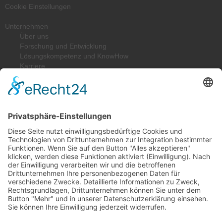
Cookie Einstellungen
Unternehmen
Über uns
Forschung und Entwicklung
Lösungskompetenz und KnowHow
Karriere
Qualität
Downloads
Lösungen
Federelastische Kunststoffdichtungen
Elastische Metalldichtungen
Wellendichtungen
Konstruktionsteile
Branchen
Maschinen- und Anlagenbau
Öl & Gas
Medizin- & Lebensmitteltechnik, Pharma
Dichtungstechnik